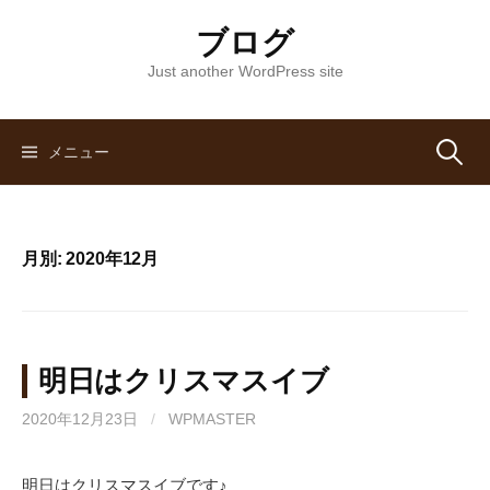
コ
ブログ
ン
テ
Just another WordPress site
ン
ツ
へ
メニュー
検
ス
キ
索
ッ
月別: 2020年12月
プ
:
明日はクリスマスイブ
2020年12月23日
/
WPMASTER
明日はクリスマスイブです♪