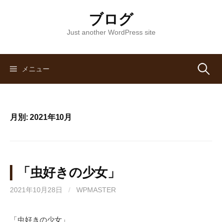
コ
ブログ
ン
テ
Just another WordPress site
ン
ツ
へ
メニュー
検
ス
キ
索
ッ
月別: 2021年10月
プ
:
「虫好きの少女」
2021年10月28日
/
WPMASTER
「虫好きの少女」