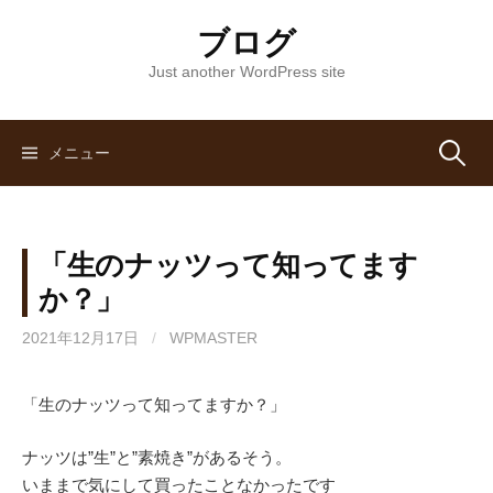
コ
ブログ
ン
テ
Just another WordPress site
ン
ツ
へ
メニュー
検
ス
キ
索
ッ
「生のナッツって知ってます
プ
:
か？」
2021年12月17日
/
WPMASTER
「生のナッツって知ってますか？」
ナッツは”生”と”素焼き”があるそう。
いままで気にして買ったことなかったです