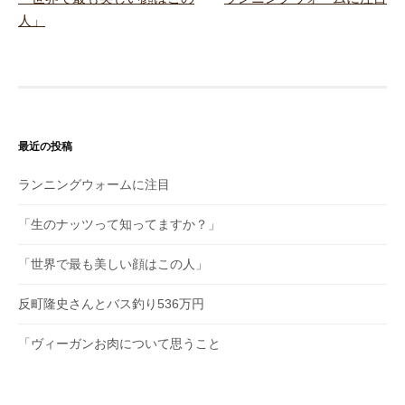
投
人」
稿
ナ
ビ
最近の投稿
ゲ
ー
ランニングウォームに注目
シ
「生のナッツって知ってますか？」
ョ
「世界で最も美しい顔はこの人」
ン
反町隆史さんとバス釣り536万円
「ヴィーガンお肉について思うこと