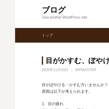
コ
ブログ
ン
テ
Just another WordPress site
ン
ツ
トップ
へ
ス
キ
ッ
目がかすむ、ぼや
プ
2020年11月10日
/
WPMASTER
目がぼやける・かすむ方いませんか？
原因は以下が考えられます。
1、目の疲れ