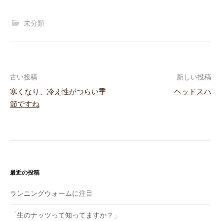
未分類
古い投稿
新しい投稿
寒くなり、冷え性がつらい季
ヘッドスパ
投
節ですね
稿
ナ
ビ
最近の投稿
ゲ
ー
ランニングウォームに注目
シ
「生のナッツって知ってますか？」