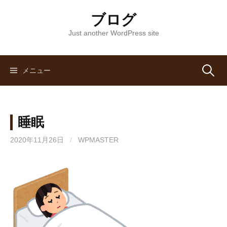
コ
ブログ
ン
テ
Just another WordPress site
ン
ツ
へ
メニュー
検
ス
キ
索
ッ
睡眠
プ
:
2020年11月26日
/
WPMASTER