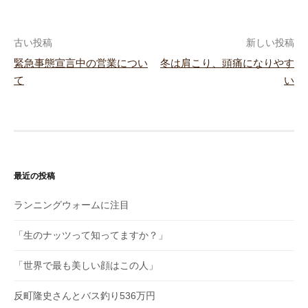
古い投稿
新しい投稿
緊急事態宣言中の営業につい
冬は肩こり、頭痛になりやす
投
て
い
稿
ナ
ビ
最近の投稿
ゲ
ー
ランニングウォームに注目
シ
「生のナッツって知ってますか？」
ョ
「世界で最も美しい顔はこの人」
ン
反町隆史さんとバス釣り536万円