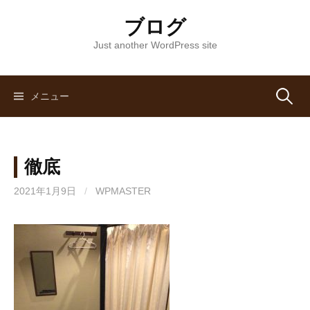
コ
ブログ
ン
テ
Just another WordPress site
ン
ツ
へ
メニュー
検
ス
キ
索
ッ
徹底
プ
:
2021年1月9日
/
WPMASTER