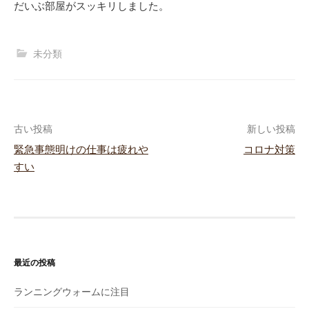
だいぶ部屋がスッキリしました。
未分類
古い投稿
新しい投稿
緊急事態明けの仕事は疲れや
コロナ対策
投
すい
稿
ナ
ビ
最近の投稿
ゲ
ー
ランニングウォームに注目