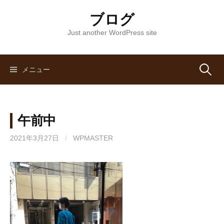
コ
ブログ
ン
テ
Just another WordPress site
ン
ツ
へ
メニュー
検
ス
キ
索
ッ
午前中
プ
:
2021年3月27日
/
WPMASTER