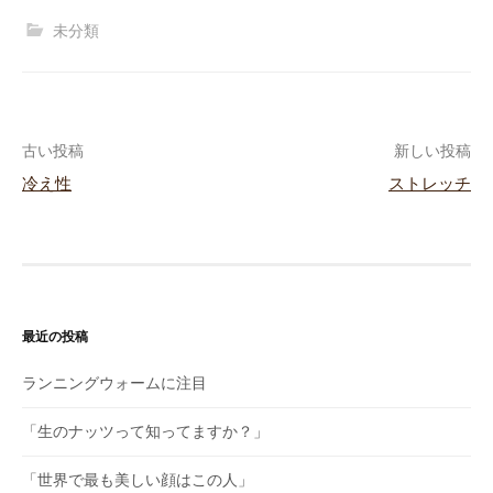
未分類
古い投稿
新しい投稿
冷え性
ストレッチ
投
稿
ナ
ビ
最近の投稿
ゲ
ランニングウォームに注目
ー
「生のナッツって知ってますか？」
シ
「世界で最も美しい顔はこの人」