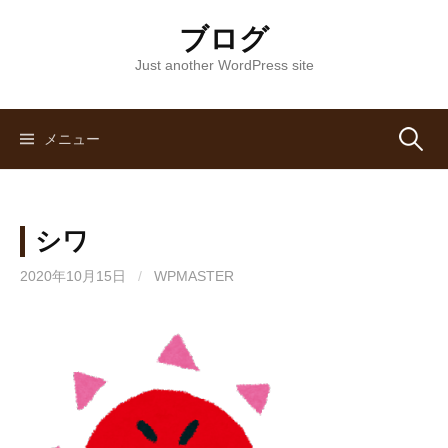
コ
ブログ
ン
テ
Just another WordPress site
ン
ツ
へ
メニュー
検
ス
キ
索
ッ
シワ
プ
:
2020年10月15日
/
WPMASTER